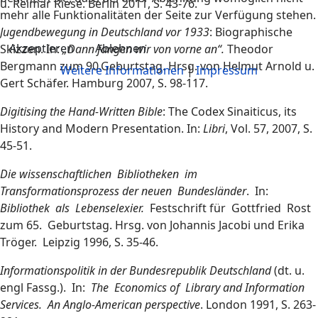
u. Reimar Riese. Berlin 2011, S. 43-76.
mehr alle Funktionalitäten der Seite zur Verfügung stehen.
Jugendbewegung in Deutschland vor 1933
: Biographische
Akzeptieren
Ablehnen
Skizzen. In:
„Dann fangen wir von vorne an“.
Theodor
Bergmann zum 90.Geburtstag. Hrsg. von Helmut Arnold u.
Weitere Informationen
|
Impressum
Gert Schäfer. Hamburg 2007, S. 98-117.
Digitising the Hand-Written Bible
: The Codex Sinaiticus, its
History and Modern Presentation. In:
Libri
, Vol. 57, 2007, S.
45-51.
Die wissenschaftlichen Bibliotheken im
Transformationsprozess der neuen Bundesländer
. In:
Bibliothek als Lebenselexier.
Festschrift für Gottfried Rost
zum 65. Geburtstag. Hrsg. von Johannis Jacobi und Erika
Tröger. Leipzig 1996, S. 35-46.
Informationspolitik in der Bundesrepublik Deutschland
(dt. u.
engl Fassg.). In:
The Economics of Library and Information
Services. An Anglo-American perspective
. London 1991, S. 263-