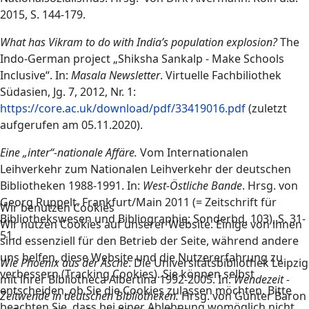
2015, S. 144-179.
What has Vikram to do with India’s population explosion?
The
Indo-German project „Shiksha Sankalp - Make Schools
Inclusive“. In:
Masala Newsletter
. Virtuelle Fachbiliothek
Südasien, Jg. 7, 2012, Nr. 1:
https://core.ac.uk/download/pdf/33419016.pdf
(zuletzt
aufgerufen am 05.11.2020).
Eine „inter“-nationale Affäre.
Vom Internationalen
Leihverkehr zum Nationalen Leihverkehr der deutschen
Bibliotheken 1988-1991. In:
West-Östliche Bande
. Hrsg. von
Georg Ruppelt. Frankfurt/Main 2011 (= Zeitschrift für
Wir benutzen Cookies
Bibliothekswesen und Bibliographie; Sonderbd. 103), S. 31-
Wir nutzen Cookies auf unserer Website. Einige von ihnen
51.
sind essenziell für den Betrieb der Seite, während andere
uns helfen, diese Website und die Nutzererfahrung zu
Wie Phoenix aus der Asche
. Die Universitätsbibliothek Leipzig
verbessern (Tracking Cookies). Sie können selbst
mit ihrer Bibliotheca Albertina 1992-2005. In:
Wendezeit -
entscheiden, ob Sie die Cookies zulassen möchten. Bitte
Zeitwende in deutschen Bibliotheken.
Hrsg. von Günter Baron
beachten Sie, dass bei einer Ablehnung womöglich nicht