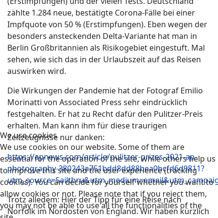
(Erstimpfungen) und der vielen Tests. Deutschland
zählte 1.284 neue, bestätigte Corona-Fälle bei einer
Impfquote von 50 % (Erstimpfungen). Eben wegen der
besonders ansteckenden Delta-Variante hat man in
Berlin Großbritannien als Risikogebiet eingestuft. Mal
sehen, wie sich das in der Urlaubszeit auf das Reisen
auswirken wird.
Die Wirkungen der Pandemie hat der Fotograf Emilio
Morinatti von Associated Press sehr eindrücklich
festgehalten. Er hat zu Recht dafür den Pulitzer-Preis
erhalten. Man kann ihm für diese traurigen
We use cookies
Zeitzeugnisse nur danken:
We use cookies on our website. Some of them are
https://apnews.com/article/pulitzer-prizes-2021-ap-
essential for the operation of the site, while others help us
photography-380243a751bdd8dd88bea0bcfd6d9811?
to improve this site and the user experience (tracking
utm_source=Sailthru&utm_medium=email&utm_campaig
cookies). You can decide for yourself whether you want to
allow cookies or not. Please note that if you reject them,
Trotz alledem: Hier der Tipp für eine Reise nach
you may not be able to use all the functionalities of the
Norfolk im Nordosten von England. Wir haben kürzlich
site.