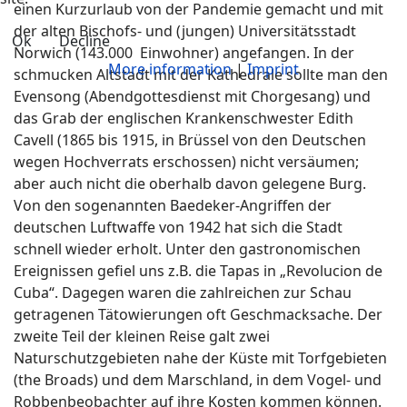
einen Kurzurlaub von der Pandemie gemacht und mit
der alten Bischofs- und (jungen) Universitätsstadt
Ok
Decline
Norwich (143.000 Einwohner) angefangen. In der
More information
|
Imprint
schmucken Altstadt mit der Kathedrale sollte man den
Evensong (Abendgottesdienst mit Chorgesang) und
das Grab der englischen Krankenschwester Edith
Cavell (1865 bis 1915, in Brüssel von den Deutschen
wegen Hochverrats erschossen) nicht versäumen;
aber auch nicht die oberhalb davon gelegene Burg.
Von den sogenannten Baedeker-Angriffen der
deutschen Luftwaffe von 1942 hat sich die Stadt
schnell wieder erholt. Unter den gastronomischen
Ereignissen gefiel uns z.B. die Tapas in „Revolucion de
Cuba“. Dagegen waren die zahlreichen zur Schau
getragenen Tätowierungen oft Geschmacksache. Der
zweite Teil der kleinen Reise galt zwei
Naturschutzgebieten nahe der Küste mit Torfgebieten
(the Broads) und dem Marschland, in dem Vogel- und
Robbenbeobachter auf ihre Kosten kommen können.