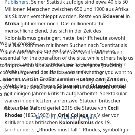
Publishers
. Seiner Statistik zufolge sind etwa 40 bis 50
Millionen Menschen zwischen 650 und 1900 aus Afrika
als Sklaven verschleppt worden. Reste von
Sklaverei
in
Afrika
gibt immer noch. Das millionenfache
menschliche Elend, das sich in der Zeit des
Kolonialismus gesteigert hatte, betrifft heute sowohl
We use cookies
die Nachkommen mit ihrem Suchen nach Identität als
We use cookies on our website. Some of them are
auch uns mit der Frage nach der Verantwortlichkeit.
essential for the operation of the site, while others help us
Anders als in Deutschland, wo die Folgen des Zweiten
to improve this site and the user experience (tracking
Weltkriegs und des Holocausts im Vordergrund
cookies). You can decide for yourself whether you want to
stehen, wird in Großbritannien – neben dem Zweiten
allow cookies or not. Please note that if you reject them,
Weltkrieg - das Thema
Sklaverei
und
Sklavenhandel
you may not be able to use all the functionalities of the
seit einigen Jahren kritisch aufgearbeitet. Spektakulär
site.
waren in den letzten Jahren zwei Statuen britischer
Akteure In Oxford geriet 2015 die Statue von
Cecil
Ok
Decline
Rhodes
(1853-1902) im
Oriel College
ins Visier von
More information
|
Imprint
Kritikern des britischen
Kolonialismus
des 19.
Jahrhunderts: „Rhodes must fall!“. Rhodes, Symbolfigur