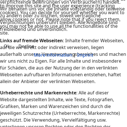
verpflichtende Belehrungen von Verbrauchern) handelt.
to improve this site and the user experience (tracking
Wir behalten uns vor, die Inhalte vollständig oder teilweise
cookies). You can decide for yourself whether you want to
zu ändern oder zu löschen, soweit vertragliche
allow cookies or not. Please note that if you reject them,
Verpflichtungen unberührt bleiben. Alle Angebote sind
you may not be able to use all the functionalities of the
freibleibend und unverbindlich.
site.
Links auf fremde Webseiten
: Inhalte fremder Webseiten,
Ok
Decline
auf die wir direkt oder indirekt verweisen, liegen
außerhalb unseres Verantwortungsbereiches und machen
More information
|
Imprint
wir uns nicht zu Eigen. Für alle Inhalte und insbesondere
für Schäden, die aus der Nutzung der in den verlinkten
Webseiten aufrufbaren Informationen entstehen, haftet
allein der Anbieter der verlinkten Webseiten.
Urheberrechte und Markenrechte
: Alle auf dieser
Website dargestellten Inhalte, wie Texte, Fotografien,
Grafiken, Marken und Warenzeichen sind durch die
jeweiligen Schutzrechte (Urheberrechte, Markenrechte)
geschützt. Die Verwendung, Vervielfältigung usw.
unterliegen unseren Rechten oder den Rechten der