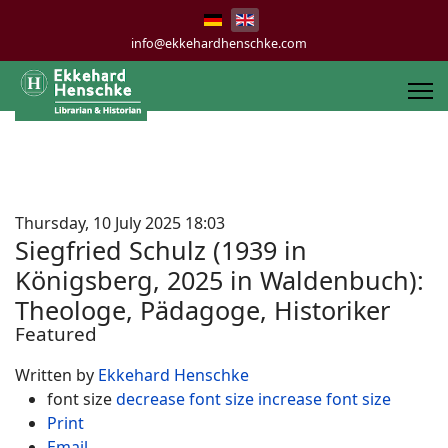
info@ekkehardhenschke.com
Thursday, 10 July 2025 18:03
Siegfried Schulz (1939 in
Königsberg, 2025 in Waldenbuch):
Theologe, Pädagoge, Historiker
Featured
Written by
Ekkehard Henschke
font size
decrease font size
increase font size
Print
Email