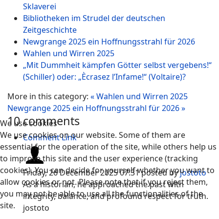
Sklaverei
Bibliotheken im Strudel der deutschen
Zeitgeschichte
Newgrange 2025 ein Hoffnungsstrahl für 2026
Wahlen und Wirren 2025
„Mit Dummheit kämpfen Götter selbst vergebens!“
(Schiller) oder: „Ècrasez l’Infame!“ (Voltaire)?
More in this category:
« Wahlen und Wirren 2025
Newgrange 2025 ein Hoffnungsstrahl für 2026 »
10
comments
We use cookies
We use cookies on our website. Some of them are
Comment Link
essential for the operation of the site, while others help us
to improve this site and the user experience (tracking
cookies). You can decide for yourself whether you want to
Friday, 26 December 2025 07:31
posted by
jostoto
allow cookies or not. Please note that if you reject them,
As a historian, he approached the past with
you may not be able to use all the functionalities of the
integrity, balance, and profound respect for truth.
site.
jostoto