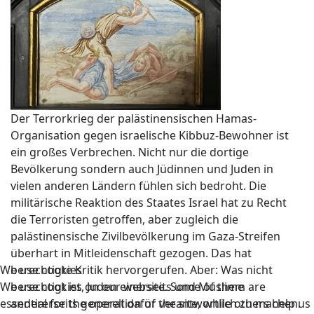
Der Terrorkrieg der palästinensischen Hamas-
Organisation gegen israelische Kibbuz-Bewohner ist
ein großes Verbrechen. Nicht nur die dortige
Bevölkerung sondern auch Jüdinnen und Juden in
vielen anderen Ländern fühlen sich bedroht. Die
militärische Reaktion des Staates Israel hat zu Recht
die Terroristen getroffen, aber zugleich die
palästinensische Zivilbevölkerung im Gaza-Streifen
überhart in Mitleidenschaft gezogen. Das hat
We use cookies
berechtigte Kritik hervorgerufen. Aber: Was nicht
We use cookies on our website. Some of them are
berechtigt ist, Juden einerseits und Muslime
essential for the operation of the site, while others help us
andererseits generell dafür verantwortlich zu machen.