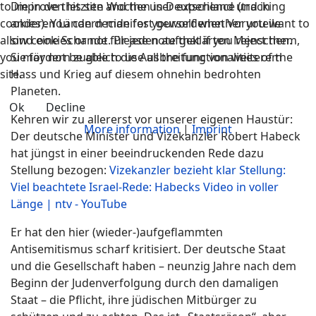
to improve this site and the user experience (tracking
Die in den letzten Wochen in Deutschland und in
cookies). You can decide for yourself whether you want to
anderen Ländern manifest gewordenen Vorurteile
allow cookies or not. Please note that if you reject them,
sind eine Schande für jeden aufgeklärten Menschen.
you may not be able to use all the functionalities of the
Sie fördern zugleich die Ausbreitung von weiterem
site.
Hass und Krieg auf diesem ohnehin bedrohten
Planeten.
Ok
Decline
Kehren wir zu allererst vor unserer eigenen Haustür:
More information
|
Imprint
Der deutsche Minister und Vizekanzler Robert Habeck
hat jüngst in einer beeindruckenden Rede dazu
Stellung bezogen:
Vizekanzler bezieht klar Stellung:
Viel beachtete Israel-Rede: Habecks Video in voller
Länge | ntv - YouTube
Er hat den hier (wieder-)aufgeflammten
Antisemitismus scharf kritisiert. Der deutsche Staat
und die Gesellschaft haben – neunzig Jahre nach dem
Beginn der Judenverfolgung durch den damaligen
Staat – die Pflicht, ihre jüdischen Mitbürger zu