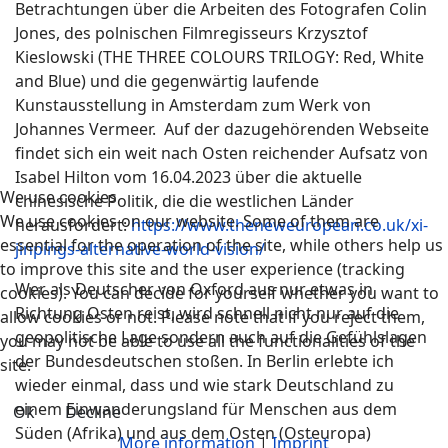
Betrachtungen über die Arbeiten des Fotografen Colin
Jones, des polnischen Filmregisseurs Krzysztof
Kieslowski (THE THREE COLOURS TRILOGY: Red, White
and Blue) und die gegenwärtig laufende
Kunstausstellung in Amsterdam zum Werk von
Johannes Vermeer. Auf der dazugehörenden Webseite
findet sich ein weit nach Osten reichender Aufsatz von
Isabel Hilton vom 16.04.2023 über die aktuelle
We use cookies
chinesische Politik, die die westlichen Länder
We use cookies on our website. Some of them are
herausfordert:
https://www.theneweuropean.co.uk/xi-
essential for the operation of the site, while others help us
jinpings-alternative-world-vision/
to improve this site and the user experience (tracking
Wer als Deutscher von Oxford aus nur etwas in
cookies). You can decide for yourself whether you want to
Richtung Osten reist, wird schnell nicht nur auf die
allow cookies or not. Please note that if you reject them,
geopolitische Lage sondern auch auf die Gefühlslagen
you may not be able to use all the functionalities of the
der Bundesdeutschen stoßen. In Berlin erlebte ich
site.
wieder einmal, dass und wie stark Deutschland zu
einem Einwanderungsland für Menschen aus dem
Ok
Decline
Süden (Afrika) und aus dem Osten (Osteuropa)
More information
|
Imprint