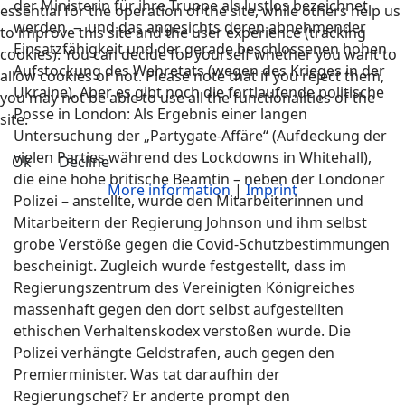
der Ministerin für ihre Truppe als lustlos bezeichnet
essential for the operation of the site, while others help us
werden – und das angesichts deren abnehmender
to improve this site and the user experience (tracking
Einsatzfähigkeit und der gerade beschlossenen hohen
cookies). You can decide for yourself whether you want to
Aufstockung des Wehretats (wegen des Krieges in der
allow cookies or not. Please note that if you reject them,
Ukraine). Aber es gibt noch die fortlaufende politische
you may not be able to use all the functionalities of the
Posse in London: Als Ergebnis einer langen
site.
Untersuchung der „Partygate-Affäre“ (Aufdeckung der
vielen Parties während des Lockdowns in Whitehall),
Ok
Decline
die eine hohe britische Beamtin – neben der Londoner
More information
|
Imprint
Polizei – anstellte, wurde den Mitarbeiterinnen und
Mitarbeitern der Regierung Johnson und ihm selbst
grobe Verstöße gegen die Covid-Schutzbestimmungen
bescheinigt. Zugleich wurde festgestellt, dass im
Regierungszentrum des Vereinigten Königreiches
massenhaft gegen den dort selbst aufgestellten
ethischen Verhaltenskodex verstoßen wurde. Die
Polizei verhängte Geldstrafen, auch gegen den
Premierminister. Was tat daraufhin der
Regierungschef? Er änderte prompt den