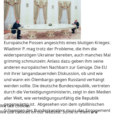
Europäische Possen angesichts eines blutigen Krieges:
Wladimir P. mag trotz der Probleme, die ihm die
widerspenstigen Ukrainer bereiten, auch manches Mal
grimmig schmunzeln: Anlass dazu geben ihm seine
anderen europäischen Nachbarn zur Genüge. Die EU
mit ihrer langandauernden Diskussion, ob und wie
und wann ein Ölembargo gegen Russland verhängt
werden sollte. Die deutsche Bundesrepublik, vertreten
durch die Verteidigungsministerin, zeigt in den Medien
aller Welt, wie verteidigungsunfähig die Republik
gegenwärtig ist. Abgesehen von dem sybillinischen
We use cookies
Schweigen des Bundeskanzlers muss das Engagement
We use cookies on our website. Some of them are