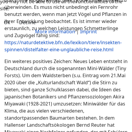
durch ihre Möglichkeiten, sehr große Entfernungen zu
you may not be able to use all the functionalities of the
überwinden. Es muss nicht unbedingt ein Fernrohr
site.
benutzt werden, wenn man jetzt Vögel und Pflanzen in
ihrer Entwicklung beobachtet. Es ist immer wieder
Ok
Decline
erstaunlich, zu welchen Leistungen Schmetterlinge
More information
|
Imprint
und Zugvögel fähig sind:
https://naturdetektive.bfn.de/lexikon/tiere/insekten-
spinnen/distelfalter-eine-unglaubliche-reise.html
Ein weiteres positives Zeichen: Neues Leben entsteht in
Deutschland durch die sogenannten Mini-Wälder (Tiny
Forsts). Um dem Waldsterben (s.u. Eintrag vom 21.Mai
2020 über die „Kulturlandschaft Wald“) die Stirn zu
bieten, sind ganze Schulklassen dabei, die Ideen des
japanischen Botanikers und Pflanzensoziologen Akira
Miyawaki (1928-2021) umzusetzen: Miniwälder für das
Klima, die aus vielen verschiedenen,
standortpassenden Baumarten bestehen. In dem
Hallenser Landschaftsökologen Bernd Reuter hat