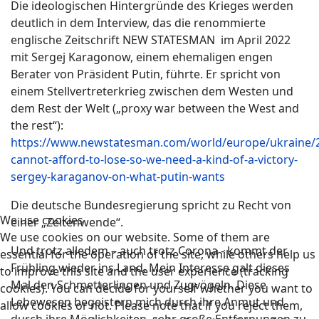
Die ideologischen Hintergründe des Krieges werden
deutlich in dem Interview, das die renommierte
englische Zeitschrift NEW STATESMAN im April 2022
mit Sergej Karagonow, einem ehemaligen engen
Berater von Präsident Putin, führte. Er spricht von
einem Stellvertreterkrieg zwischen dem Westen und
dem Rest der Welt („proxy war between the West and
the rest“):
https://www.newstatesman.com/world/europe/ukraine/2
cannot-afford-to-lose-so-we-need-a-kind-of-a-victory-
sergey-karaganov-on-what-putin-wants
Die deutsche Bundesregierung spricht zu Recht von
We use cookies
einer „Zeitenwende“.
We use cookies on our website. Some of them are
Und trotz alledem – auch trotz Corona - kommt der
essential for the operation of the site, while others help us
Frühling wieder ins Land. Mein Interesse galt dieses
to improve this site and the user experience (tracking
Mal den Schmetterlingen und Zugvögeln. Diese
cookies). You can decide for yourself whether you want to
Lebewesen begeistern mich durch ihre Anmut und
allow cookies or not. Please note that if you reject them,