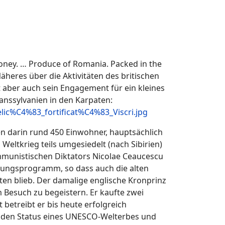
oney. … Produce of Romania. Packed in the
eres über die Aktivitäten des britischen
t aber auch sein Engagement für ein kleines
anssylvanien in den Karpaten:
elic%C4%83_fortificat%C4%83_Viscri.jpg
en darin rund 450 Einwohner, hauptsächlich
tkrieg teils umgesiedelt (nach Sibirien)
kommunistischen Diktators Nicolae Ceaucescu
htungsprogramm, so dass auch die alten
ten blieb. Der damalige englische Kronprinz
 Besuch zu begeistern. Er kaufte zwei
betreibt er bis heute erfolgreich
en den Status eines UNESCO-Welterbes und