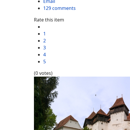
Email
129
comments
Rate this item
1
2
3
4
5
(0 votes)