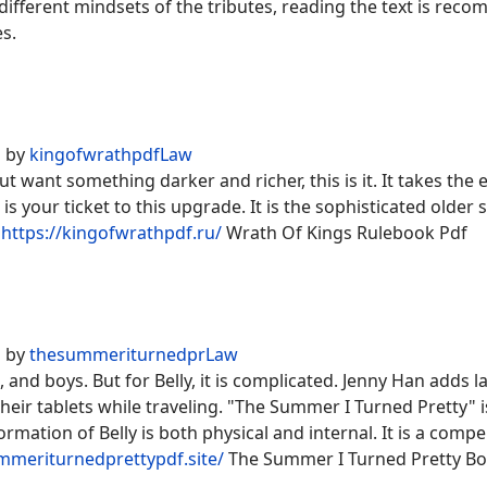
different mindsets of the tributes, reading the text is reco
s.
d by
kingofwrathpdfLaw
t want something darker and richer, this is it. It takes the
s your ticket to this upgrade. It is the sophisticated older 
.
https://kingofwrathpdf.ru/
Wrath Of Kings Rulebook Pdf
d by
thesummeriturnedprLaw
nd boys. But for Belly, it is complicated. Jenny Han adds la
heir tablets while traveling. "The Summer I Turned Pretty" 
mation of Belly is both physical and internal. It is a compe
mmeriturnedprettypdf.site/
The Summer I Turned Pretty B