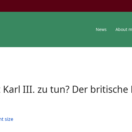
News
About 
Karl III. zu tun? Der britisch
nt size