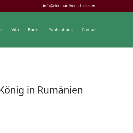
info@ekkehardhenschke.com
me
Vita
Books
Publications
Contact
e König in Rumänien