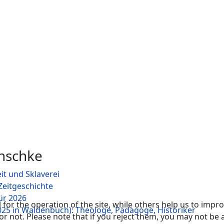
nschke
it und Sklaverei
Zeitgeschichte
ür 2026
or the operation of the site, while others help us to improv
2025 in Waldenbuch): Theologe, Pädagoge, Historiker
not. Please note that if you reject them, you may not be able