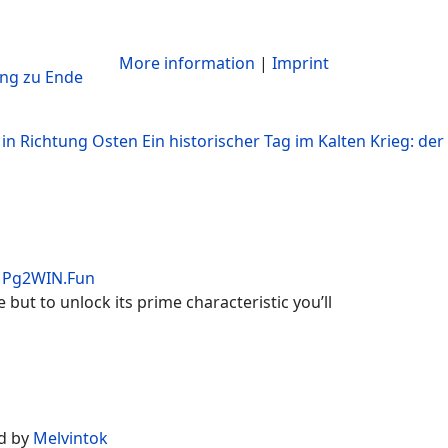
More information
|
Imprint
ing zu Ende
 in Richtung Osten
Ein historischer Tag im Kalten Krieg: der 
y
Pg2WIN.Fun
but to unlock its prime characteristic you’ll
d by
Melvintok