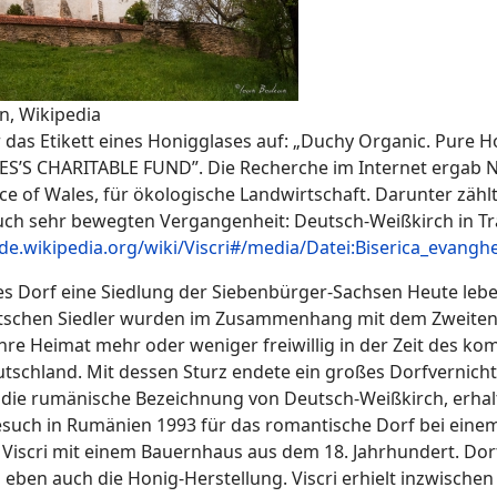
n, Wikipedia
das Etikett eines Honigglases auf: „Duchy Organic. Pure H
S’S CHARITABLE FUND”. Die Recherche im Internet ergab Näh
nce of Wales, für ökologische Landwirtschaft. Darunter zähl
uch sehr bewegten Vergangenheit: Deutsch-Weißkirch in Tr
/de.wikipedia.org/wiki/Viscri#/media/Datei:Biserica_evangh
ses Dorf eine Siedlung der Siebenbürger-Sachsen Heute leb
schen Siedler wurden im Zusammenhang mit dem Zweiten Wel
 ihre Heimat mehr oder weniger freiwillig in der Zeit des 
utschland. Mit dessen Sturz endete ein großes Dorfvernic
 die rumänische Bezeichnung von Deutsch-Weißkirch, erhal
esuch in Rumänien 1993 für das romantische Dorf bei einem
scri mit einem Bauernhaus aus dem 18. Jahrhundert. Dort 
 eben auch die Honig-Herstellung. Viscri erhielt inzwisch