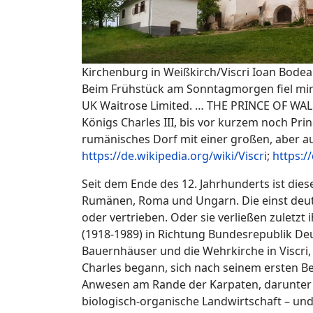
Kirchenburg in Weißkirch/Viscri
Ioan Bodea
Beim Frühstück am Sonntagmorgen fiel mir 
UK Waitrose Limited. … THE PRINCE OF WALE
Königs Charles III, bis vor kurzem noch Pri
rumänisches Dorf mit einer großen, aber a
https://de.wikipedia.org/wiki/Viscri
;
https:/
Seit dem Ende des 12. Jahrhunderts ist die
Rumänen, Roma und Ungarn. Die einst deut
oder vertrieben. Oder sie verließen zuletzt
(1918-1989) in Richtung Bundesrepublik De
Bauernhäuser und die Wehrkirche in Viscri,
Charles begann, sich nach seinem ersten B
Anwesen am Rande der Karpaten, darunter Vi
biologisch-organische Landwirtschaft – und