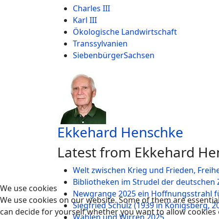
Charles III
Karl III
Ökologische Landwirtschaft
Transsylvanien
SiebenbürgerSachsen
Ekkehard Henschke
Latest from Ekkehard He
Welt zwischen Krieg und Frieden, Freihe
Bibliotheken im Strudel der deutschen 
We use cookies
Newgrange 2025 ein Hoffnungsstrahl f
We use cookies on our website. Some of them are essential f
Siegfried Schulz (1939 in Königsberg, 
can decide for yourself whether you want to allow cookies or 
Wahlen und Wirren 2025