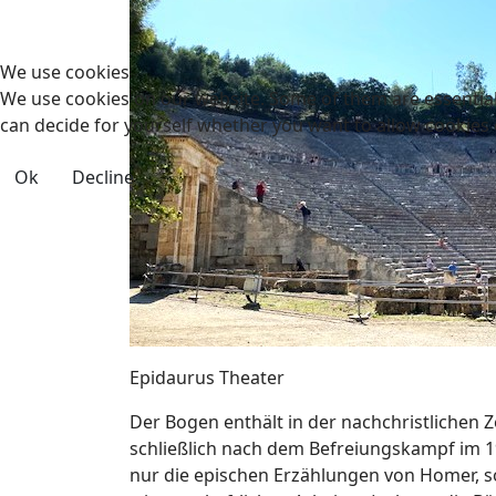
We use cookies
We use cookies on our website. Some of them are essential f
can decide for yourself whether you want to allow cookies or 
Ok
Decline
Epidaurus Theater
Der Bogen enthält in der nachchristlichen
schließlich nach dem Befreiungskampf im 
nur die epischen Erzählungen von Homer, 