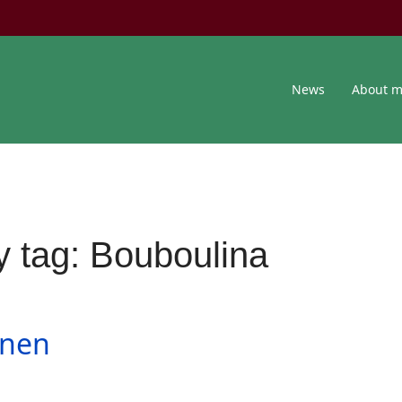
News
About 
y tag: Bouboulina
onen