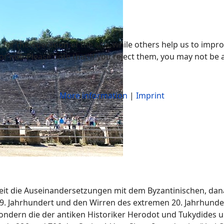
or the operation of the site, while others help us to improv
not. Please note that if you reject them, you may not be able
More information
|
Imprint
 Zeit die Auseinandersetzungen mit dem Byzantinischen, d
19. Jahrhundert und den Wirren des extremen 20. Jahrhund
sondern die der antiken Historiker Herodot und Tukydides