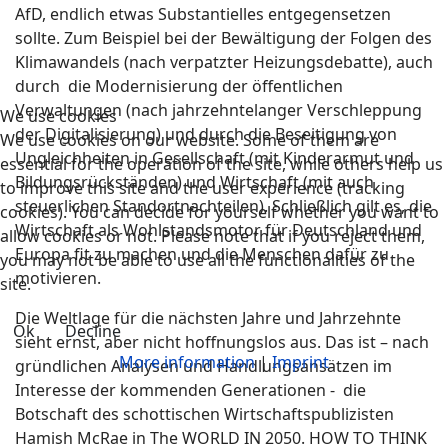
AfD, endlich etwas Substantielles entgegensetzen
sollte. Zum Beispiel bei der Bewältigung der Folgen des
Klimawandels (nach verpatzter Heizungsdebatte), auch
durch die Modernisierung der öffentlichen
Verwaltungen (nach jahrzehntelanger Verschleppung
We use cookies
der Digitalisierung) und durch die Beseitigung von
We use cookies on our website. Some of them are
Ungleichheiten in Gesellschaft (mit Kinderarmut und
essential for the operation of the site, while others help us
Bildungsrückständen) und Wirtschaft (mit auch
to improve this site and the user experience (tracking
steuerlichen Standortnachteilen). Schließlich gilt es, die
cookies). You can decide for yourself whether you want to
Wirtschaft als Wohlstandsmotor für Deutschland und
allow cookies or not. Please note that if you reject them,
Europa fit zu machen und die Menschen dafür zu
you may not be able to use all the functionalities of the
motivieren.
site.
Die Weltlage für die nächsten Jahre und Jahrzehnte
Ok
Decline
sieht ernst, aber nicht hoffnungslos aus. Das ist – nach
More information
|
Imprint
gründlichen Analysen und Handlungsansätzen im
Interesse der kommenden Generationen - die
Botschaft des schottischen Wirtschaftspublizisten
Hamish McRae in The WORLD IN 2050. HOW TO THINK