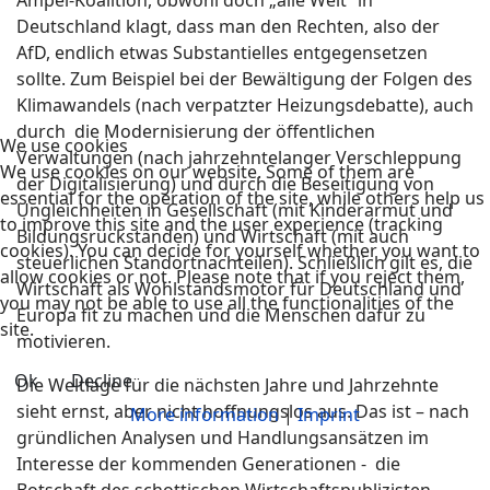
Ampel-Koalition, obwohl doch „alle Welt“ in
Deutschland klagt, dass man den Rechten, also der
AfD, endlich etwas Substantielles entgegensetzen
sollte. Zum Beispiel bei der Bewältigung der Folgen des
Klimawandels (nach verpatzter Heizungsdebatte), auch
durch die Modernisierung der öffentlichen
We use cookies
Verwaltungen (nach jahrzehntelanger Verschleppung
We use cookies on our website. Some of them are
der Digitalisierung) und durch die Beseitigung von
essential for the operation of the site, while others help us
Ungleichheiten in Gesellschaft (mit Kinderarmut und
to improve this site and the user experience (tracking
Bildungsrückständen) und Wirtschaft (mit auch
cookies). You can decide for yourself whether you want to
steuerlichen Standortnachteilen). Schließlich gilt es, die
allow cookies or not. Please note that if you reject them,
Wirtschaft als Wohlstandsmotor für Deutschland und
you may not be able to use all the functionalities of the
Europa fit zu machen und die Menschen dafür zu
site.
motivieren.
Ok
Decline
Die Weltlage für die nächsten Jahre und Jahrzehnte
sieht ernst, aber nicht hoffnungslos aus. Das ist – nach
More information
|
Imprint
gründlichen Analysen und Handlungsansätzen im
Interesse der kommenden Generationen - die