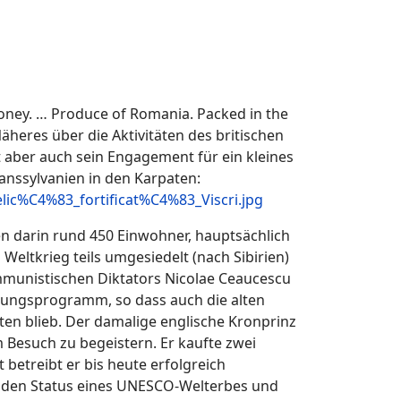
oney. … Produce of Romania. Packed in the
eres über die Aktivitäten des britischen
t aber auch sein Engagement für ein kleines
anssylvanien in den Karpaten:
elic%C4%83_fortificat%C4%83_Viscri.jpg
en darin rund 450 Einwohner, hauptsächlich
tkrieg teils umgesiedelt (nach Sibirien)
kommunistischen Diktators Nicolae Ceaucescu
htungsprogramm, so dass auch die alten
ten blieb. Der damalige englische Kronprinz
 Besuch zu begeistern. Er kaufte zwei
betreibt er bis heute erfolgreich
en den Status eines UNESCO-Welterbes und