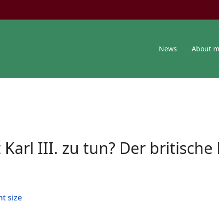
News
About 
Karl III. zu tun? Der britisch
nt size