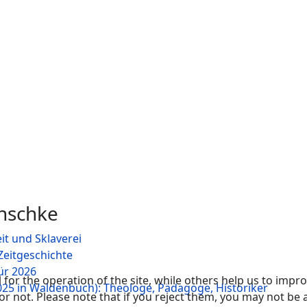
nschke
it und Sklaverei
Zeitgeschichte
ür 2026
or the operation of the site, while others help us to improv
2025 in Waldenbuch): Theologe, Pädagoge, Historiker
not. Please note that if you reject them, you may not be able