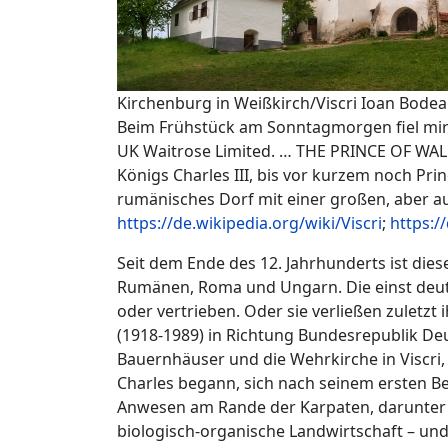
Kirchenburg in Weißkirch/Viscri
Ioan Bodea
Beim Frühstück am Sonntagmorgen fiel mir 
UK Waitrose Limited. … THE PRINCE OF WALE
Königs Charles III, bis vor kurzem noch Pri
rumänisches Dorf mit einer großen, aber a
https://de.wikipedia.org/wiki/Viscri
;
https:/
Seit dem Ende des 12. Jahrhunderts ist die
Rumänen, Roma und Ungarn. Die einst deut
oder vertrieben. Oder sie verließen zuletzt
(1918-1989) in Richtung Bundesrepublik De
Bauernhäuser und die Wehrkirche in Viscri,
Charles begann, sich nach seinem ersten B
Anwesen am Rande der Karpaten, darunter Vi
biologisch-organische Landwirtschaft – und