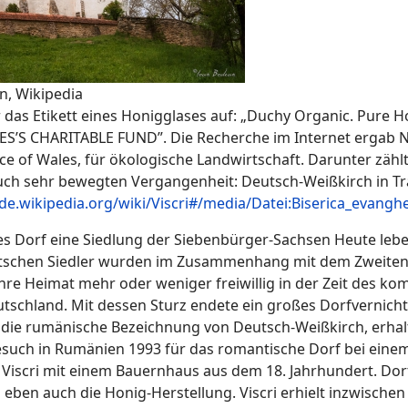
n, Wikipedia
das Etikett eines Honigglases auf: „Duchy Organic. Pure H
S’S CHARITABLE FUND”. Die Recherche im Internet ergab Näh
nce of Wales, für ökologische Landwirtschaft. Darunter zähl
uch sehr bewegten Vergangenheit: Deutsch-Weißkirch in Tr
/de.wikipedia.org/wiki/Viscri#/media/Datei:Biserica_evangh
ses Dorf eine Siedlung der Siebenbürger-Sachsen Heute leb
schen Siedler wurden im Zusammenhang mit dem Zweiten Wel
 ihre Heimat mehr oder weniger freiwillig in der Zeit des 
utschland. Mit dessen Sturz endete ein großes Dorfvernic
 die rumänische Bezeichnung von Deutsch-Weißkirch, erhal
esuch in Rumänien 1993 für das romantische Dorf bei einem
scri mit einem Bauernhaus aus dem 18. Jahrhundert. Dort 
 eben auch die Honig-Herstellung. Viscri erhielt inzwisch