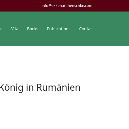
info@ekkehardhenschke.com
me
Vita
Books
Publications
Contact
e König in Rumänien