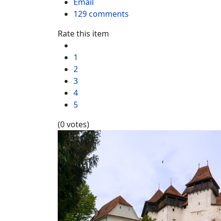
Email
129
comments
Rate this item
1
2
3
4
5
(0 votes)