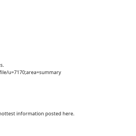
s.
rofile/u=7170;area=summary
 hottest information posted here.