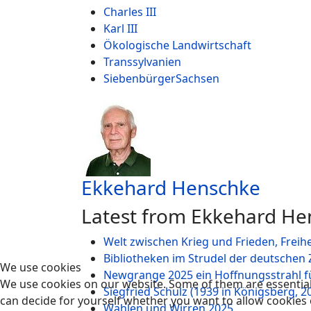
Charles III
Karl III
Ökologische Landwirtschaft
Transsylvanien
SiebenbürgerSachsen
Ekkehard Henschke
Latest from Ekkehard He
Welt zwischen Krieg und Frieden, Freihe
Bibliotheken im Strudel der deutschen 
We use cookies
Newgrange 2025 ein Hoffnungsstrahl f
We use cookies on our website. Some of them are essential f
Siegfried Schulz (1939 in Königsberg, 
can decide for yourself whether you want to allow cookies or 
Wahlen und Wirren 2025